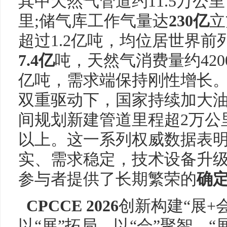
其中天然气管道约11.5万公
里;储气库工作气量达
230亿
立
超过1.2亿吨，均位居世界前
7.4亿
吨，天然气消费量约420
亿吨，需求端保持刚性增长。
双重驱动下，国家持续加大油
间规划新建管道里程超2万公
以上。这一系列权威数据表
实、需求稳定，技术设备升
参与者提供了长期繁荣的
确
CPCCE 2026
创新构建“展+
以“展”拓局，以“会”聚智。“