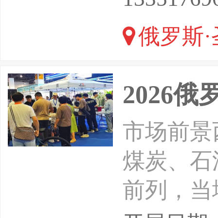
以来，展
俄罗斯·
办。该展
2026
市场前景
煤炭、石
前列，当