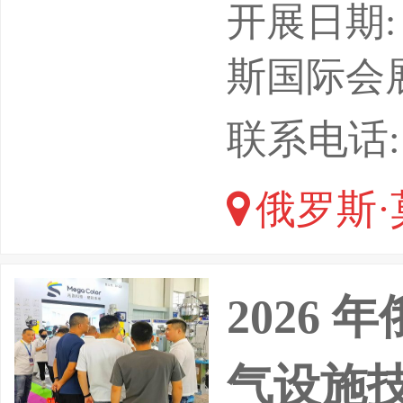
于一体，
开展日期: 
核心渠道
斯国际会展中
求。俄罗
联系电话: 1
备的集中
俄罗斯·
存在刚性
天然气工
2026
核心客户
气设施技