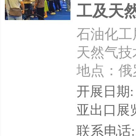
工及天
石油化工
天然气技术
地点：俄
罗斯石油
开展日期: 
Russian
亚出口展
团Russi
联系电话: 1