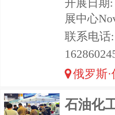
高效开采
开展日期: 
长。同时
展中心Novos
划”，基
联系电话: 18
了对相关
16286024
已成为矿
俄罗斯·
在的西伯
程操控、
石油化工