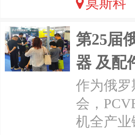
莫斯科
Timiry
第25届
器 及配
作为俄罗
会，PC
机全产业