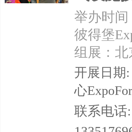
举办时间：
彼得堡Ex
组展：北
GAS-E
开展日期: 
圣彼得堡
心ExpoForu
区规模最
联系电话: 13
盛会，并获
13351769