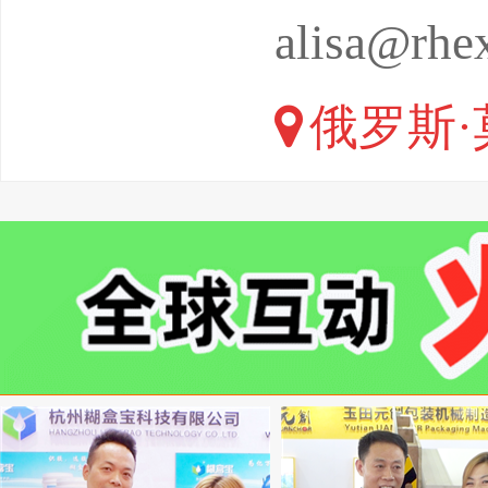
通过了U
alisa@rhe
览联盟）
俄罗斯·
大、ZUI