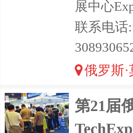
影响力的
展中心Expoce
大油气展会
联系电话: 17
来第26
30893065
能源部、
俄罗斯·
权威性与
第21届
TechE