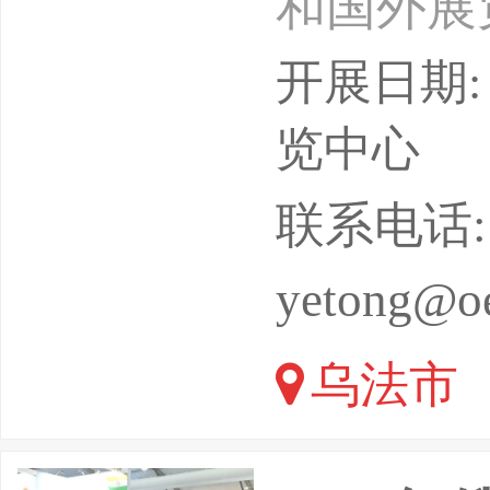
和国外展
之内油气
开展日期: 
斯联邦工
览中心
业度与权
联系电话: 1
天然气行
yetong@o
一堂，共
乌法市
及环保技
目，从智