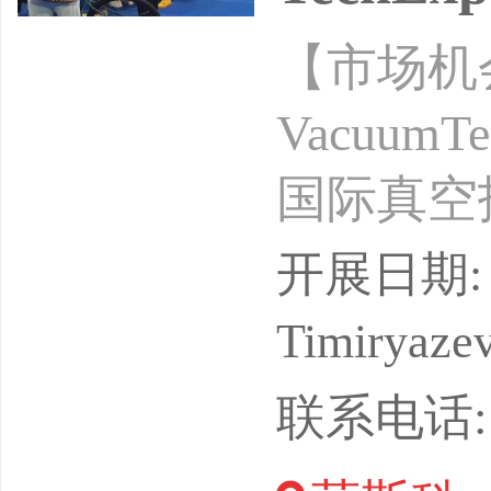
【市场机
Vacuum
国际真空技术
展开启！
开展日期: 2
Vacuum
Timiryazev
效渠道.
联系电话:
具影响力